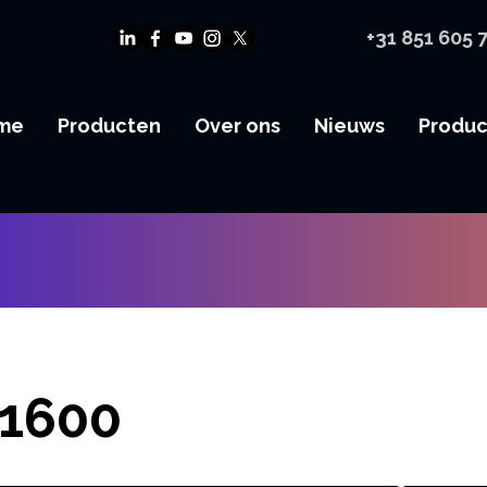
+31 851 605 
me
Producten
Over ons
Nieuws
Produ
1600