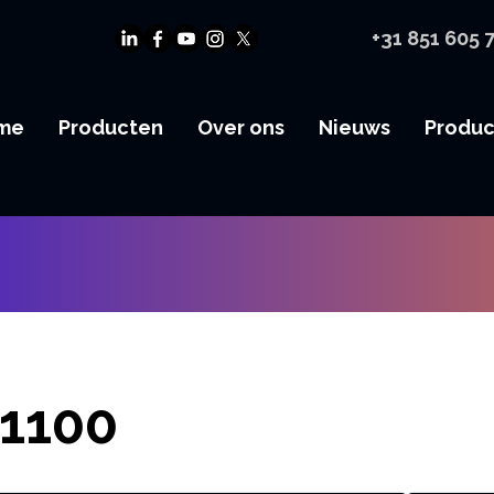
+31 851 605 
me
Producten
Over ons
Nieuws
Produ
1100