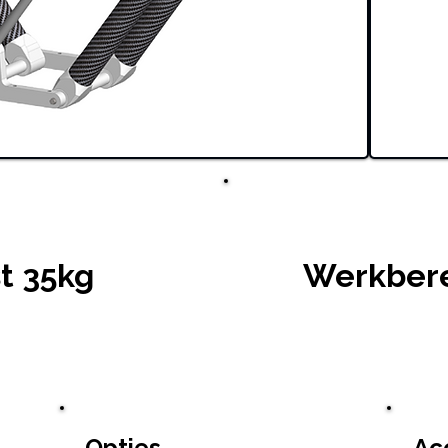
t 35kg
Werkbere
Opties
Ac