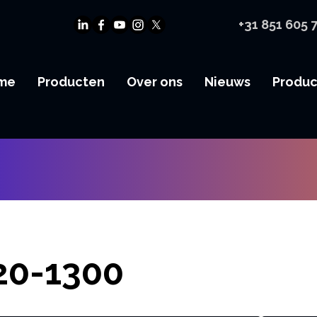
+31 851 605 
me
Producten
Over ons
Nieuws
Produ
0-1300