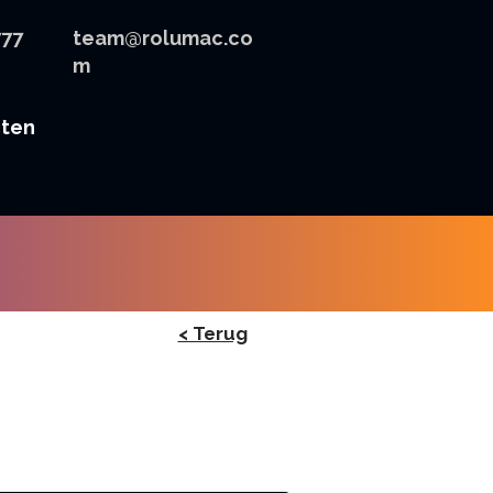
777
team@rolumac.co
m
cten
< Terug