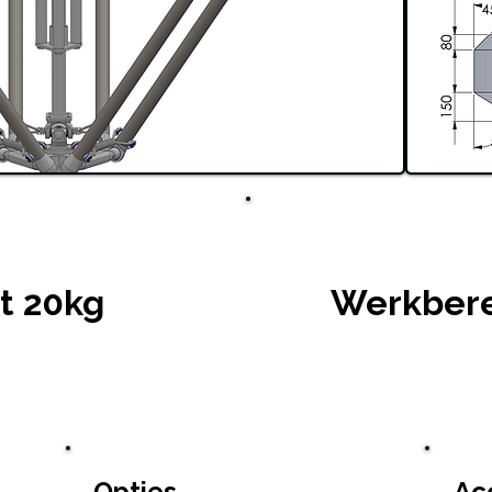
t 20kg
Werkbere
Opties
Ac