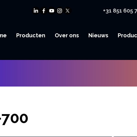
+31 851 605 
me
Producten
Over ons
Nieuws
Produ
-700