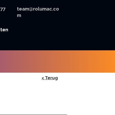
777
team@rolumac.co
m
cten
< Terug