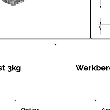
st 3kg
Werkber
Opties
Ac