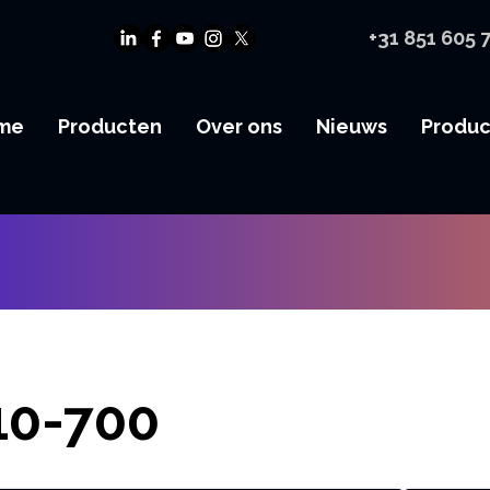
+31 851 605 
me
Producten
Over ons
Nieuws
Produ
0-700