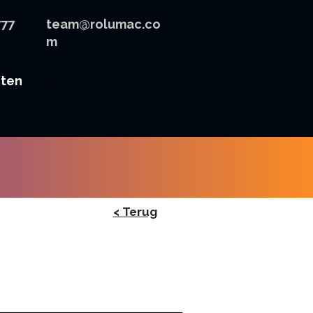
777
team@rolumac.co
m
cten
< Terug