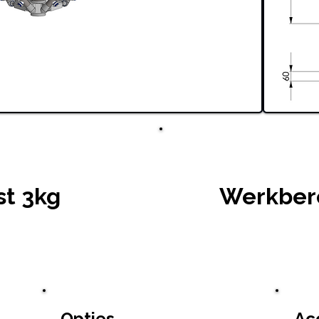
st 3kg
Werkber
Opties
Ac